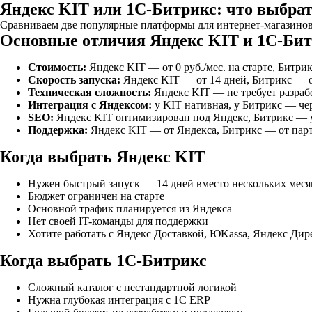
Яндекс KIT или 1С-Битрикс: что выбрат
Сравниваем две популярные платформы для интернет-магазинов:
Основные отличия Яндекс KIT и 1С-Би
Стоимость:
Яндекс KIT — от 0 руб./мес. на старте, Битрик
Скорость запуска:
Яндекс KIT — от 14 дней, Битрикс — о
Техническая сложность:
Яндекс KIT — не требует разраб
Интеграция с Яндексом:
у KIT нативная, у Битрикс — че
SEO:
Яндекс KIT оптимизирован под Яндекс, Битрикс — 
Поддержка:
Яндекс KIT — от Яндекса, Битрикс — от парт
Когда выбрать Яндекс KIT
Нужен быстрый запуск — 14 дней вместо нескольких меся
Бюджет ограничен на старте
Основной трафик планируется из Яндекса
Нет своей IT-команды для поддержки
Хотите работать с Яндекс Доставкой, ЮKassa, Яндекс Дире
Когда выбрать 1С-Битрикс
Сложный каталог с нестандартной логикой
Нужна глубокая интеграция с 1С ERP